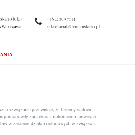
ka 20 lok. 3
+48 22 299 77 74
6 Warszawa
sekretariat@francuska20.pl
ANIA
e rozwiązanie przewiduje, że terminy sądowe i
emii postanowiły zaczekać z dokonaniem pewnych
staw w zakresie działań osłonowych w związku z