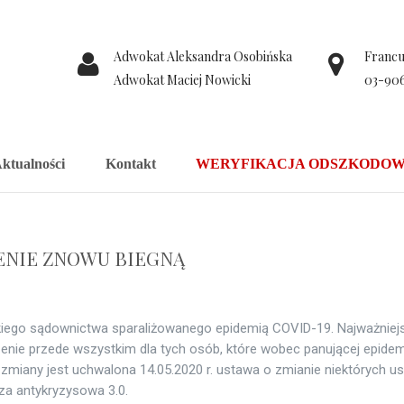
Adwokat Aleksandra Osobińska
Francus
Adwokat Maciej Nowicki
03-90
ktualności
Kontakt
WERYFIKACJA ODSZKODOW
ENIE ZNOWU BIEGNĄ
iego sądownictwa sparaliżowanego epidemią COVID-19. Najważniejsz
enie przede wszystkim dla tych osób, które wobec panującej epid
miany jest uchwalona 14.05.2020 r. ustawa o zmianie niektórych u
za antykryzysowa 3.0.