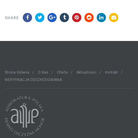
SHARE
Strona Główna
O Nas
Oferta
Aktualności
Kontakt
WERYFIKACJA ODSZKODOWANIA