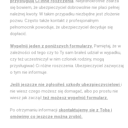
przysługują Ci inne roszczenia
.
Niejednokrotnie zdarza
się bowiem, że ubezpieczyciel dobrowolnie nie płaci pełnej
należnej kwoty. W takim przypadku niezbędne jest złożenie
pozwu. Często także kontakt z profesjonalnym
pełnomocnik powoduje, że ubezpieczyciel decyduje się
dopłacić.
Wypełnij jeden z poniższych formularzy.
Pamiętaj, że w
zależności od tego czy to Ty sam brałeś udział w wypadku,
czy też uczestniczył w nim członek rodziny, mogą
przysługiwać Ci różne roszczenia. Ubezpieczyciel zazwyczaj
o tym nie informuje.
Jeśli jeszcze nie zgłosiłeś szkody ubezpieczycielowi
i
nie wiesz czego możesz się domagać, albo po prostu nie
wiesz jak zacząć
też możesz wypełnić formularz.
Po otrzymaniu informacji
skontaktujemy się z Tobą i
omówimy co jeszcze można zrobić.