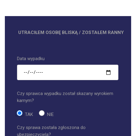
UTRACIŁEM OSOBĘ BLISKĄ / ZOSTAŁEM RANNY
Data wypadku
Czy sprawca wypadku został skazany wyrokiem
karnym?
TAK
NIE
Czy sprawa została zgłoszona do
ubezpieczyciela?