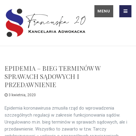
MENU
EPIDEMIA – BIEG TERMINÓW W
SPRAWACH SĄDOWYCH I
PRZEDAWNIENIE
3 kwietnia, 2020
Epidemia koronawirusa zmusiła rząd do wprowadzenia
szczególnych regulacji w zakresie funkcjonowania sądów.
Uregulowano m.in. bieg terminów w sprawach sądowych, ale i
przedawnienie. Wszystko to zawarto w tzw. Tarczy