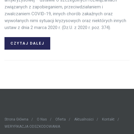
antykryzysowej – ustawie o szczególnych rozwiązaniach
związanych z zapobieganiem, przeciwdziałaniem i
zwalczaniem COVID-19, innych chorób zakaźnych oraz
wywołanych nimi sytuacji kryzysowych oraz niektórych innych
ustaw z dnia 2 marca 2020 r. (Dz.U. z 2020 r. poz. 374).
CZYTAJ DALEJ
Strona Główna
O Nas
Oferta
Aktualności
Kontakt
WERYFIKACJA ODSZKODOWANIA