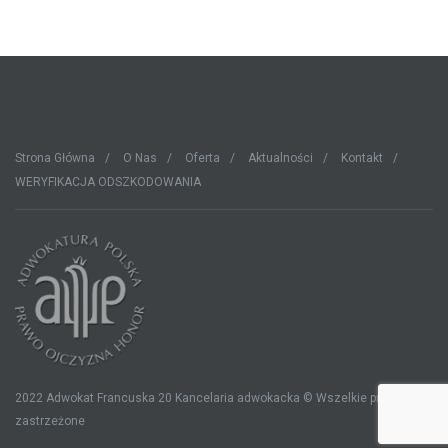
Strona Główna
O Nas
Oferta
Aktualności
Kontakt
WERYFIKACJA ODSZKODOWANIA
2022 Adwokat Francuska 20 Kancelaria adwokacka © Wszelkie prawa
zastrzeżone