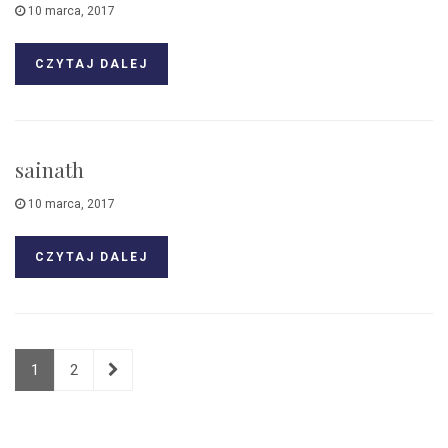
10 marca, 2017
CZYTAJ DALEJ
sainath
10 marca, 2017
CZYTAJ DALEJ
Nawigacja
1
2
po