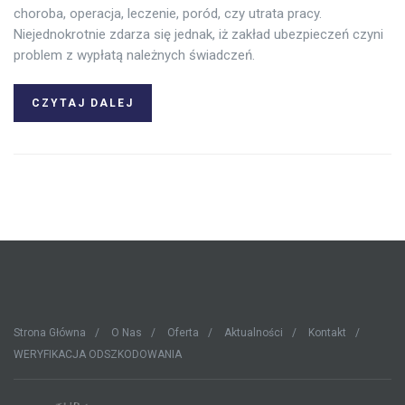
choroba, operacja, leczenie, poród, czy utrata pracy.
Niejednokrotnie zdarza się jednak, iż zakład ubezpieczeń czyni
problem z wypłatą należnych świadczeń.
CZYTAJ DALEJ
Strona Główna
O Nas
Oferta
Aktualności
Kontakt
WERYFIKACJA ODSZKODOWANIA