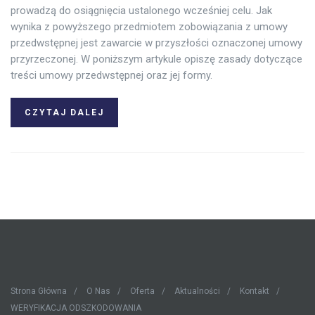
prowadzą do osiągnięcia ustalonego wcześniej celu. Jak
wynika z powyższego przedmiotem zobowiązania z umowy
przedwstępnej jest zawarcie w przyszłości oznaczonej umowy
przyrzeczonej. W poniższym artykule opiszę zasady dotyczące
treści umowy przedwstępnej oraz jej formy.
CZYTAJ DALEJ
Strona Główna
O Nas
Oferta
Aktualności
Kontakt
WERYFIKACJA ODSZKODOWANIA