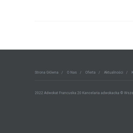
Strona Główna
O Nas
Oferta
Aktualności
2022 Adwokat Francuska 20 Kancelaria adwokacka © Wsze