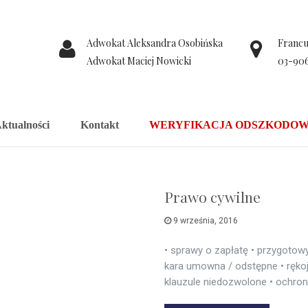
Adwokat Aleksandra Osobińska
Francus
Adwokat Maciej Nowicki
03-90
ktualności
Kontakt
WERYFIKACJA ODSZKODOW
Prawo cywilne
9 września, 2016
• sprawy o zapłatę • przygoto
kara umowna / odstępne • ręko
klauzule niedozwolone • ochr