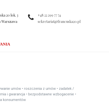
ka 20 lok. 3
+48 22 299 77 74
6 Warszawa
sekretariat@francuska20.pl
ANIA
wywanie umów • roszczenia z umów • zadatek /
jmia i gwarancja • bezpodstawne wzbogacenie •
ona konsumentów